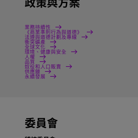
政策與方案
業務持續性
《商業準則行為與道德》
法遵與道德計劃及專線
衝突礦產
全球文化
環境、健康與安全
人權
品質
奴役和人口販賣
供應鏈
永續發展
委員會