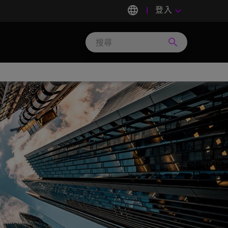
language
登入
keyboard_arrow_down
search
Search
Micron
Technology