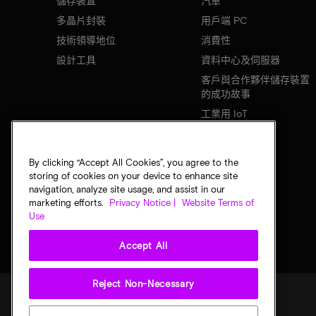
儲存裝置
汽車
多晶片封裝
用戶端 PC
技術領導地位
消費性
設計工具
資料中心及伺服器
客戶與合作夥伴儲存裝置
的成功故事
工業用 IoT
行動裝置
網路基礎設施
By clicking “Accept All Cookies”, you agree to the
storing of cookies on your device to enhance site
navigation, analyze site usage, and assist in our
marketing efforts.
Privacy Notice |
Website Terms of
Use
Accept All
Reject Non-Necessary
法律
美光隱私公告
銷售條款
您的隱私選擇