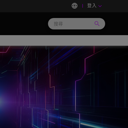
language
登入
keyboard_arrow_down
search
Search
Micron
Technology