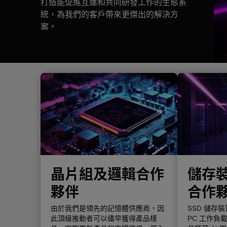
打造能促進互連和共同研發工作的生態系
統，為我們的客戶帶來更傑出的解決方
案。
晶片組及邏輯合作
儲存
夥伴
合作
由於我們是領先的記憶體供應商，因
SSD 儲存
此頂級推動者可以儘早獲得產品樣
PC 工作負