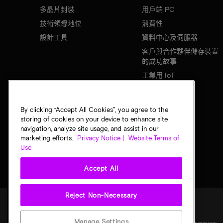
多晶片封裝
用戶端 PC
技術領導地位
消費性
設計工具
資料中心及伺服器
客戶與合作夥伴儲存裝置
的成功故事
工業用 IoT
行動裝置
網路基礎設施
By clicking “Accept All Cookies”, you agree to the
storing of cookies on your device to enhance site
navigation, analyze site usage, and assist in our
marketing efforts.
Privacy Notice |
Website Terms of
Use
Accept All
Reject Non-Necessary
法律
美光隱私公告
銷售條款
您的隱私選擇
Manage Settings