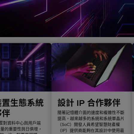
裝置生態系統
設計 IP 合作夥伴
夥伴
隨著記憶體介面的速度和複雜性不斷
提高，越來越多的系統和系統單晶片
裝置對資料中心與用戶端
（SoC）開發人員希望智慧財產權
載量的重要性與日俱增，
（IP）提供商能夠在其設計中使用最