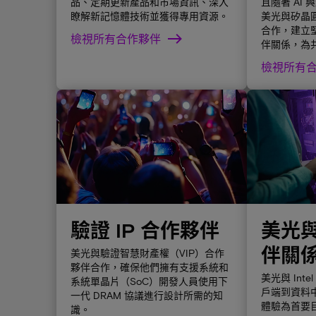
品、定期更新產品和市場資訊、深入
且隨著 AI
瞭解新記憶體技術並獲得專用資源。
美光與矽晶
合作，建立
檢視所有合作夥伴
伴關係，為
檢視所有
驗證 IP 合作夥伴
美光與 
伴關
美光與驗證智慧財產權（VIP）合作
夥伴合作，確保他們擁有支援系統和
美光與 Int
系統單晶片（SoC）開發人員使用下
戶端到資料
一代 DRAM 協議進行設計所需的知
體驗為首要
識。