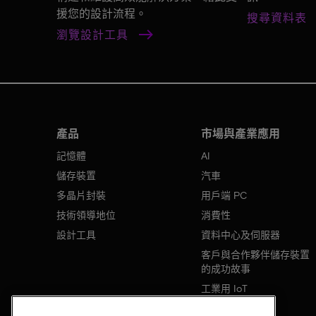
援您的設計流程。
搜尋資料表
瀏覽設計工具
產品
市場與產業應用
記憶體
AI
儲存裝置
汽車
多晶片封裝
用戶端 PC
技術領導地位
消費性
設計工具
資料中心及伺服器
客戶與合作夥伴儲存裝置
的成功故事
工業用 IoT
行動裝置