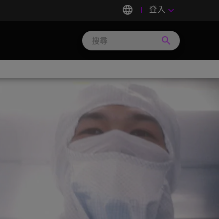
language
登入
keyboard_arrow_down
search
Search
Micron
Technology