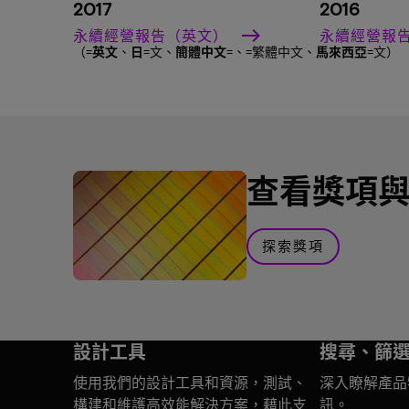
2017
2016
永續經營報告（英文）
永續經營報
（=
英文
、
日
=文、
簡體中文
=、
=繁體中文、
馬來西亞
=文）
查看獎項
探索獎項
設計工具
搜尋、篩
使用我們的設計工具和資源，測試、
深入瞭解產品
構建和維護高效能解決方案，藉此支
訊。