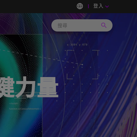
language
登入
keyboard_arrow_down
search
Search
Micron
Technology
關鍵力量