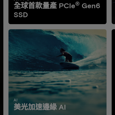
®
全球首款量產 PCIe
Gen6
SSD
AI
美光加速邊緣 AI