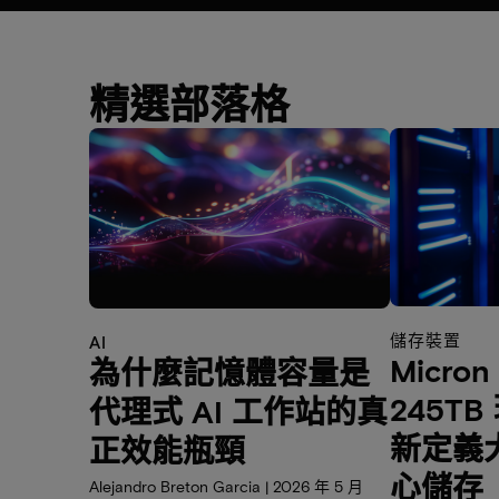
精選部落格
儲存裝置
AI
Micron
為什麼記憶體容量是
245T
代理式 AI 工作站的真
新定義
正效能瓶頸
心儲存
Alejandro Breton Garcia | 2026 年 5 月