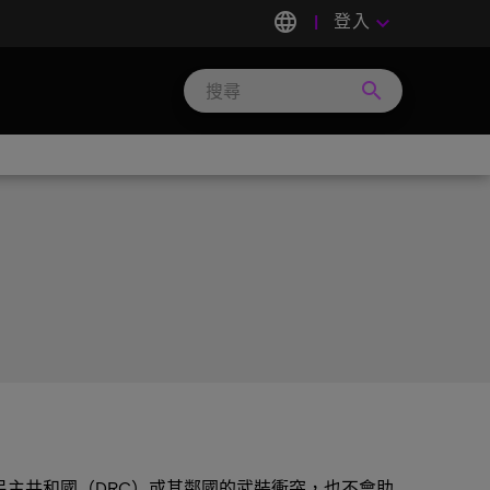
language
登入
keyboard_arrow_down
search
Search
Micron
Technology
助剛果民主共和國（DRC）或其鄰國的武裝衝突，也不會助