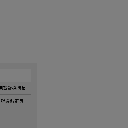
深副總裁暨採購長
採購法規遵循處長