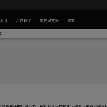
應用
合作夥伴
業務與支援
關於
策
承諾在全球範圍內採取負責任的採購行為，確保其產品中的衝突礦產不會資