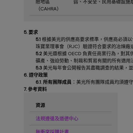
險地區
弱、不安全、民用基礎設施
（CAHRA）
5. 要求
5.1
根據美光的供應商要求標準，供應商必須以合
珠寶業理事會（RJC）驗證符合要求的冶煉廠或
5.2
美光還根據 OECD 負責任商業行為，
礦產、強迫勞動、制裁和貿易有關的所有適用
5.3
美光每年會公開報告其盡職調查的結果，
6. 遵守政策
6.1
.
所有團隊成員
：美光所有團隊成員均須遵
7. 參考資料
資源
法規遵循及道德中心
無衝突採購計畫