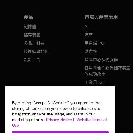
產品
市場與產業應用
記憶體
AI
儲存裝置
汽車
多晶片封裝
用戶端 PC
技術領導地位
消費性
設計工具
資料中心及伺服器
客戶與合作夥伴儲存裝置
的成功故事
工業用 IoT
行動裝置
網路基礎設施
By clicking “Accept All Cookies”, you agree to the
storing of cookies on your device to enhance site
navigation, analyze site usage, and assist in our
marketing efforts.
Privacy Notice |
Website Terms of
Use