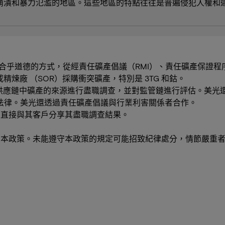
崩潰和暴力氾濫的地區。這些地區的特點往往是普遍侵犯人權和
乎道德的方式，從經責任礦產倡議（RMI）、責任礦產保證程序
精煉廠 （SOR）採購衝突礦產，特別是 3TG 和鈷。
對其供應鏈中礦產的來源進行盡職調查，並對監管鏈進行評估。美
法律。美光還透過責任礦產倡議與行業利害關係者合作。
並直接與其客戶分享其盡職調查結果。
守本政策。未能遵守本政策的規定可能招致紀律處分，情節嚴重