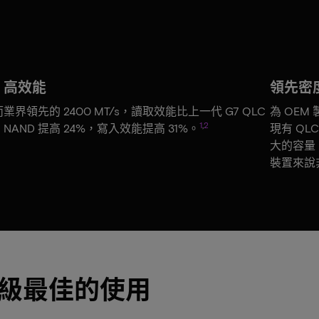
高效能
領先密
而
業界領先的 2400 MT/s，讀取效能比上一代 G7 QLC
為 OEM
1
,
2
NAND 提高 24%，寫入效能提高 31%。
現有 QL
大的容量
裝置來說
供同級最佳的使用