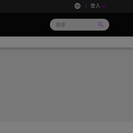
language
登入
keyboard_arrow_down
search
Search
Micron
Technology