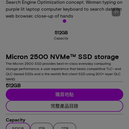
1
/
1
512GB
Capacity
Micron 2500 NVMe™ SSD storage
The Micron 2500 SSD provides best-in-class everyday computing
storage performance, a user experience that beats competitive TLC- and
QLC-based SSDs and is the world’s first client SSD using 200+ layer QLC
NAND.
512GB
購買地點
完整產品目錄
Capacity
512GB
1TB
2TB