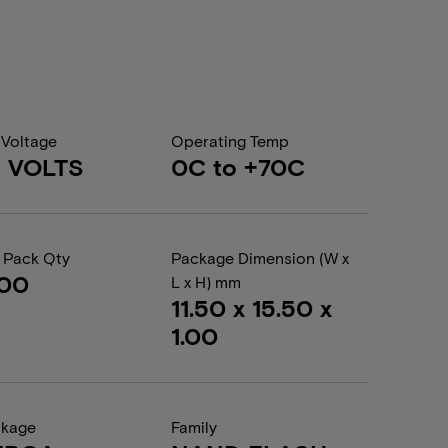
 Voltage
Operating Temp
2 VOLTS
0C to +70C
 Pack Qty
Package Dimension (W x
200
L x H) mm
11.50 x 15.50 x
1.00
ckage
Family