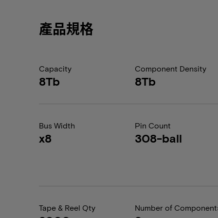
產品規格
Capacity
Component Density
8Tb
8Tb
Bus Width
Pin Count
x8
308-ball
Tape & Reel Qty
Number of Component