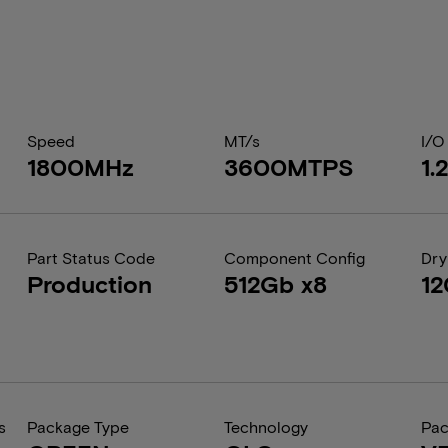
Speed
MT/s
I/O
1800MHz
3600MTPS
1.
Part Status Code
Component Config
Dry
Production
512Gb x8
1
s
Package Type
Technology
Pa