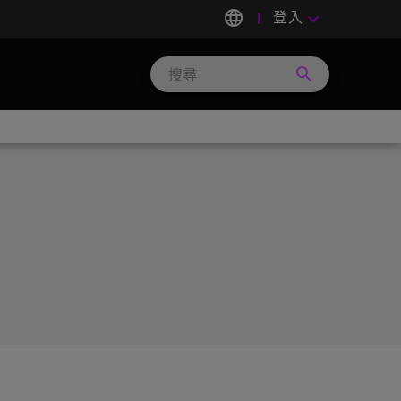
language
登入
keyboard_arrow_down
search
Search
Micron
Technology