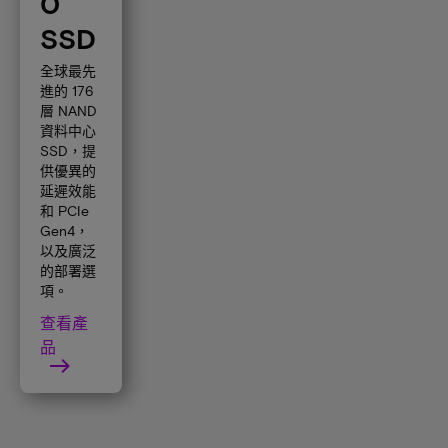
0
SSD
全球最先
進的 176
層 NAND
資料中心
SSD，提
供優異的
延遲效能
和 PCIe
Gen4，
以及廣泛
的部署選
項。
查看產
品