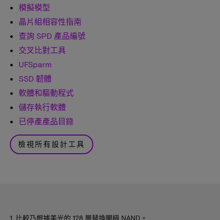
模擬模型
晶片組相容性指南
查詢 SPD 產品編號
交叉比對工具
UFSparm
SSD 韌體
軟體和驅動程式
儲存執行軟體
已停產產品目錄
檢視所有設計工具
1. 比較乃根據美光的 128 層替換閘極 NAND。