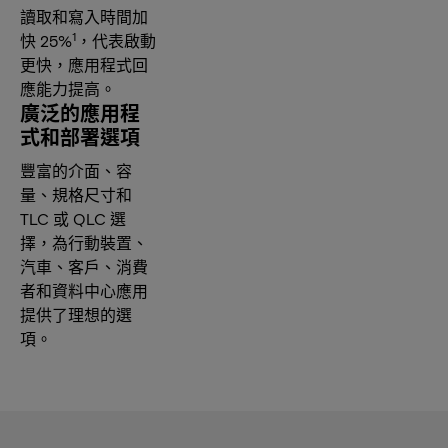
讀取和寫入時間加
1
快 25%
，代表啟動
更快，應用程式回
應能力提高。
廣泛的應用程
式和部署選項
豐富的介面、容
量、規格尺寸和
TLC 或 QLC 選
擇，為行動裝置、
汽車、客戶、消費
者和資料中心應用
提供了理想的選
項。