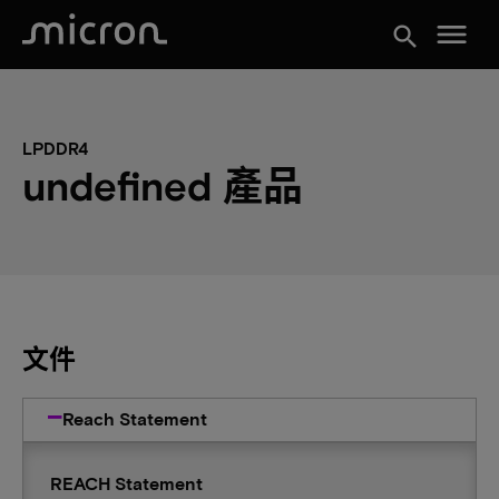
menu
search
LPDDR4
undefined 產品
文件
Reach Statement
REACH Statement