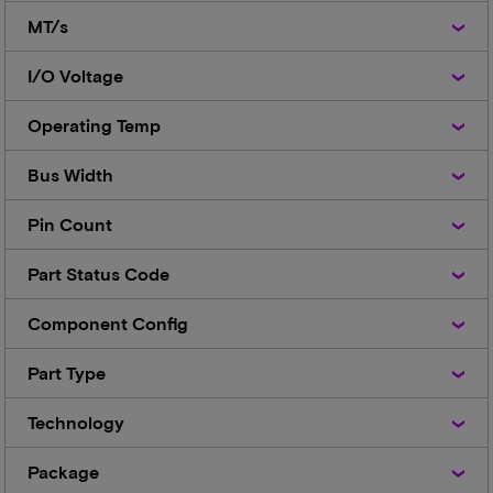
MT/s
MT/s
I/O
I/O Voltage
Voltage
Operating
Operating Temp
Temp
Bus
Bus Width
Width
Pin
Pin Count
Count
Part
Part Status Code
Status
Code
Component
Component Config
Config
Part
Part Type
Type
Technology
Technology
Package
Package