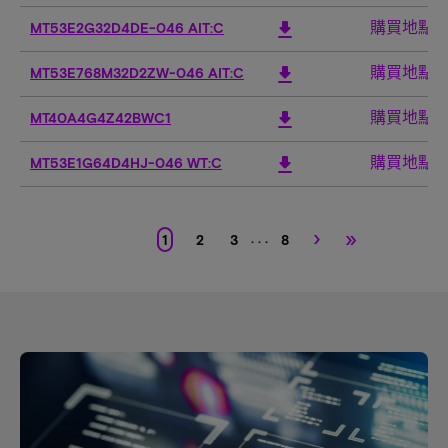
購買地點
download
MT53E2G32D4DE-046 AIT:C
購買地點
download
MT53E768M32D2ZW-046 AIT:C
購買地點
download
MT40A4G4Z42BWC1
購買地點
download
MT53E1G64D4HJ-046 WT:C
›
»
. . .
1
2
3
8