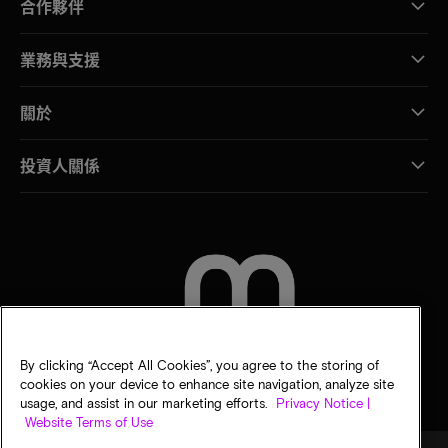
合作夥伴
業務與支援
關於
投資人關係
聯絡我們
By clicking “Accept All Cookies”, you agree to the storing of
cookies on your device to enhance site navigation, analyze site
usage, and assist in our marketing efforts.
Privacy Notice |
Website Terms of Use