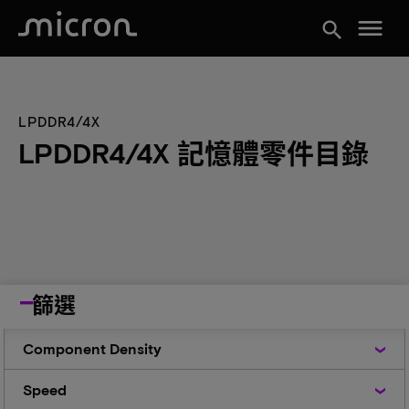
menu
search
LPDDR4/4X
LPDDR4/4X 記憶體零件目錄
篩選
Component
Component Density
Density
Speed
Speed