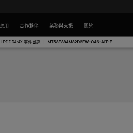
應用
合作夥伴
業務與支援
關於
LPDDR4/4X 零件目錄
MT53E384M32D2FW-046-AIT-E