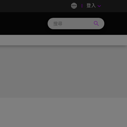
language
登入
keyboard_arrow_down
search
Search
Micron
Technology