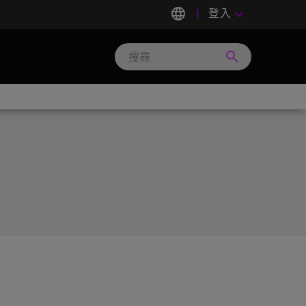
language
登入
keyboard_arrow_down
search
Search
Micron
Technology