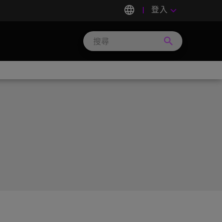
language
登入
keyboard_arrow_down
search
Search
Micron
Technology