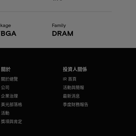
ckage
Family
FBGA
DRAM
關於
投資人關係
關於總覽
IR 首頁
公司
活動與簡報
企業治理
最新消息
美光部落格
季度財務報告
活動
獎項與肯定