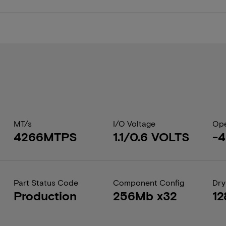
MT/s
I/O Voltage
Ope
4266MTPS
1.1/0.6 VOLTS
-4
Part Status Code
Component Config
Dry
Production
256Mb x32
12