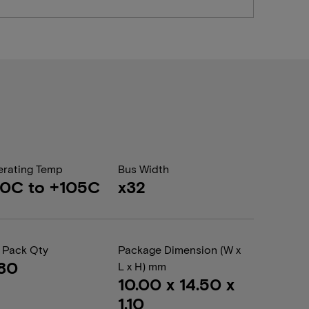
rating Temp
Bus Width
0C to +105C
x32
 Pack Qty
Package Dimension (W x
80
L x H) mm
10.00 x 14.50 x
1.10