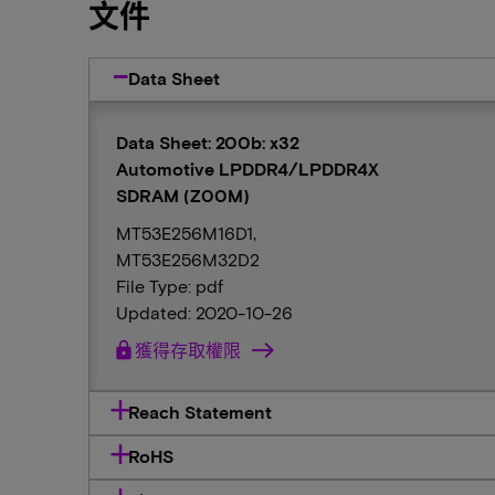
文件
Data Sheet
Data Sheet: 200b: x32
Automotive LPDDR4/LPDDR4X
SDRAM (Z00M)
MT53E256M16D1,
MT53E256M32D2
File Type: pdf
Updated: 2020-10-26
lock
獲得存取權限
Reach Statement
RoHS