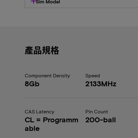
Sim Model
產品規格
Component Density
Speed
8Gb
2133MHz
CAS Latency
Pin Count
CL = Programm
200-ball
able