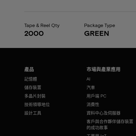
Tape & Reel Qty
Package Type
2000
GREEN
產品
市場與產業應用
記憶體
AI
儲存裝置
汽車
多晶片封裝
用戶端 PC
技術領導地位
消費性
設計工具
資料中心及伺服器
客戶與合作夥伴儲存裝置
的成功故事
工業用 IoT