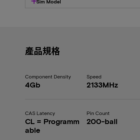
Sim Model
產品規格
Component Density
Speed
4Gb
2133MHz
CAS Latency
Pin Count
CL = Programm
200-ball
able