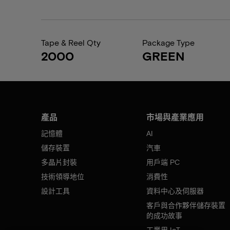
Tape & Reel Qty
Package Type
2000
GREEN
產品
市場與產業應用
記憶體
AI
儲存裝置
汽車
多晶片封裝
用戶端 PC
技術領導地位
消費性
設計工具
資料中心及伺服器
客戶與合作夥伴儲存裝置
的成功故事
工業用 IoT