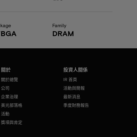
ckage
Family
FBGA
DRAM
關於
投資人關係
關於總覽
IR 首頁
公司
活動與簡報
企業治理
最新消息
美光部落格
季度財務報告
活動
獎項與肯定