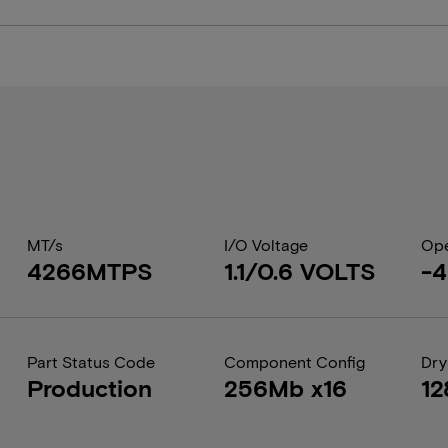
MT/s
I/O Voltage
Ope
4266MTPS
1.1/0.6 VOLTS
-
Part Status Code
Component Config
Dry
Production
256Mb x16
12