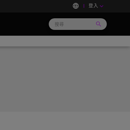
language
登入
keyboard_arrow_down
search
Search
Micron
Technology