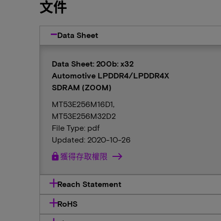
文件
Data Sheet
Data Sheet: 200b: x32
Automotive LPDDR4/LPDDR4X
SDRAM (Z00M)
MT53E256M16D1,
MT53E256M32D2
File Type: pdf
Updated: 2020-10-26
lock
獲得存取權限
Reach Statement
RoHS