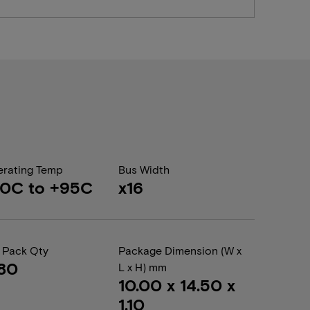
rating Temp
Bus Width
40C to +95C
x16
 Pack Qty
Package Dimension (W x
80
L x H) mm
10.00 x 14.50 x
1.10