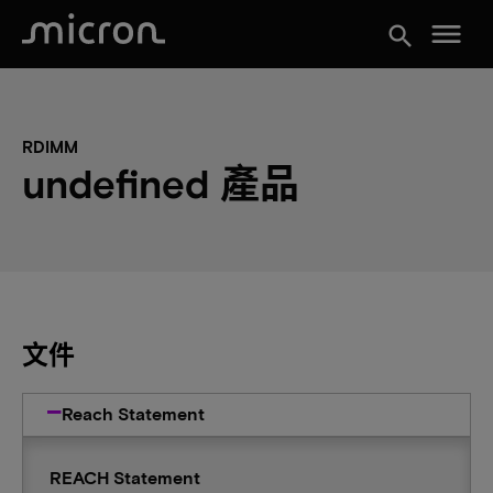
menu
search
RDIMM
undefined 產品
文件
Reach Statement
REACH Statement