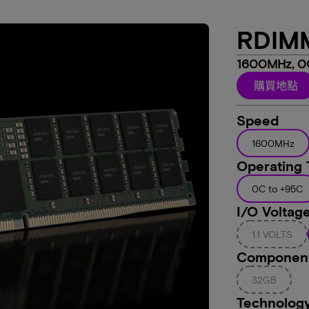
RDIM
1600MHz, 0C
購買地點
Speed
1600MHz
Operating
0C to +95C
I/O Voltag
1.1 VOLTS
Component
32GB
Technolog