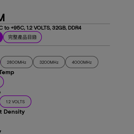
M
 to +95C, 1.2 VOLTS, 32GB, DDR4
完整產品目錄
2800MHz
3200MHz
4000MHz
 Temp
e
1.2 VOLTS
 Density
y