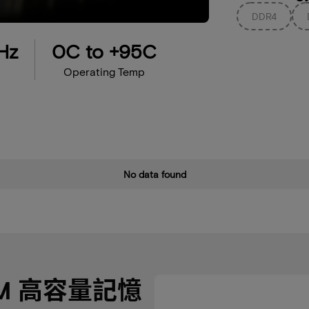
DDR4
Hz
0C to +95C
Operating Temp
No data found
MM 高容量記憶