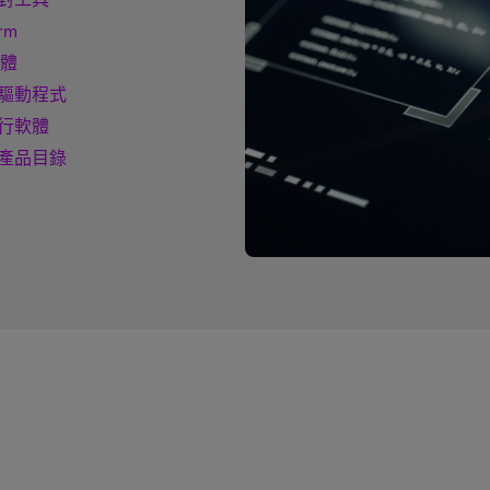
rm
韌體
驅動程式
行軟體
產品目錄