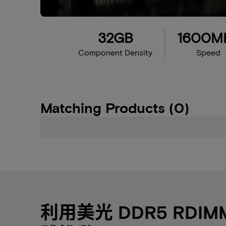
32GB
1600M
Component Density
Speed
Matching Products (0)
利用美光 DDR5 RDI