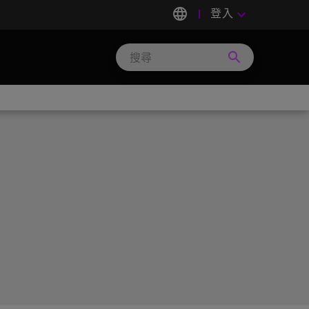
language
登入
keyboard_arrow_down
search
Search
Micron
Technology