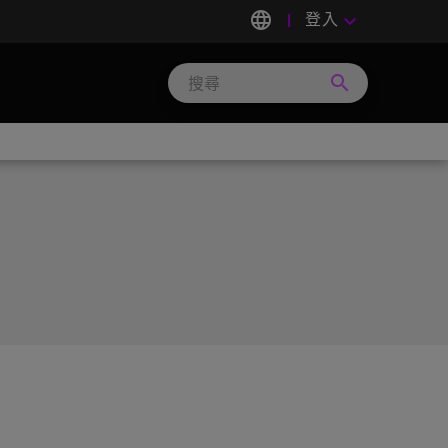
language
登入
keyboard_arrow_down
search
Search
Micron
Technology