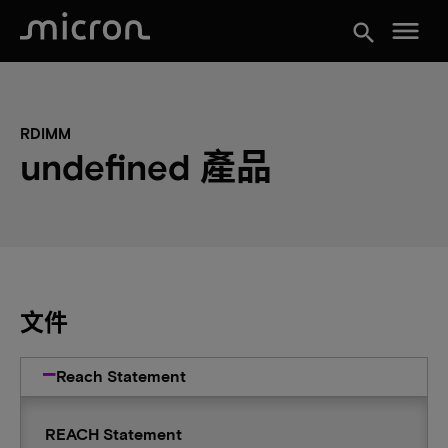
menu
search
RDIMM
undefined 產品
文件
Reach Statement
REACH Statement