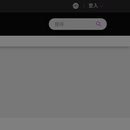
language
登入
keyboard_arrow_down
search
Search
Micron
Technology