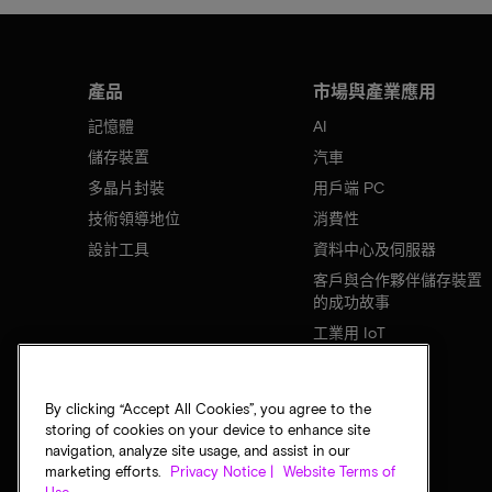
產品
市場與產業應用
記憶體
AI
儲存裝置
汽車
多晶片封裝
用戶端 PC
技術領導地位
消費性
設計工具
資料中心及伺服器
客戶與合作夥伴儲存裝置
的成功故事
工業用 IoT
行動裝置
網路基礎設施
By clicking “Accept All Cookies”, you agree to the
storing of cookies on your device to enhance site
navigation, analyze site usage, and assist in our
marketing efforts.
Privacy Notice |
Website Terms of