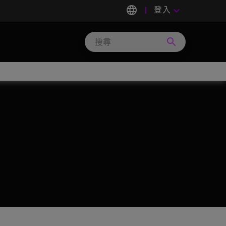
language
登入
keyboard_arrow_down
search
Search
Micron
Technology