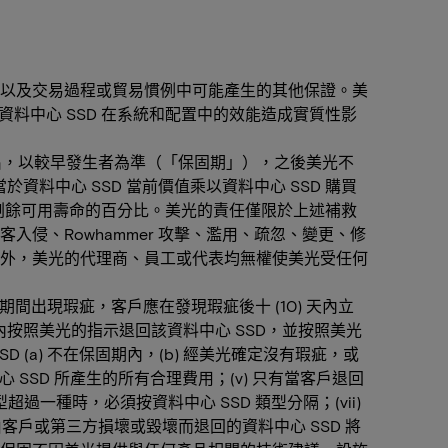
以及交易過程或貿易慣例中可能產生的其他保證。美
資料中心 SSD 在系統和配置中的效能造成實質性影
提出，以較早發生者為準（「保固期」），之後美光不
料中心 SSD 當前價值乘以資料中心 SSD 購買
D 剩餘可用壽命的百分比。美光的責任僅限於上述補救
侵、Rowhammer 攻擊、濫用、疏忽、變更、修
外，美光的代理商、員工或代表均無權使美光受任何
固期間出現瑕疵，客戶應在發現瑕疵後十 (10) 天內立
 天內按照美光的指示退回該資料中心 SSD，並按照美光
 (a) 不在保固期內，(b) 經美光確定沒有瑕疵，或
SSD 所產生的所有合理費用；(v) 只有當客戶退回
過一種時，必須按資料中心 SSD 類型分隔；(vii)
客戶或第三方損壞或毀壞而退回的資料中心 SSD 將