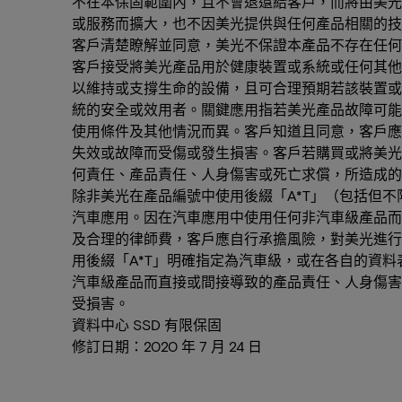
不在本保固範圍內，且不會退還給客戶，而將由美光
或服務而擴大，也不因美光提供與任何產品相關的
客戶清楚瞭解並同意，美光不保證本產品不存在任何
客戶接受將美光產品用於健康裝置或系統或任何其他
以維持或支撐生命的設備，且可合理預期若該裝置或
統的安全或效用者。關鍵應用指若美光產品故障可能
使用條件及其他情況而異。客戶知道且同意，客戶應
失效或故障而受傷或發生損害。客戶若購買或將美光
何責任、產品責任、人身傷害或死亡求償，所造成的
除非美光在產品編號中使用後綴「A*T」（包括但不限
汽車應用。因在汽車應用中使用任何非汽車級產品而
及合理的律師費，客戶應自行承擔風險，對美光進行
用後綴「A*T」明確指定為汽車級，或在各自的資
汽車級產品而直接或間接導致的產品責任、人身傷害
受損害。
資料中心 SSD 有限保固
修訂日期：2020 年 7 月 24 日