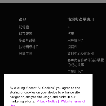
產品
市場與產業應用
記憶體
AI
儲存裝置
汽車
多晶片封裝
用戶端 PC
技術領導地位
消費性
設計工具
資料中心及伺服器
客戶與合作夥伴儲存裝置
的成功故事
工業用 IoT
行動裝置
網路基礎設施
By clicking “Accept All Cookies”, you agree to the
storing of cookies on your device to enhance site
navigation, analyze site usage, and assist in our
marketing efforts.
Privacy Notice |
Website Terms of
Use