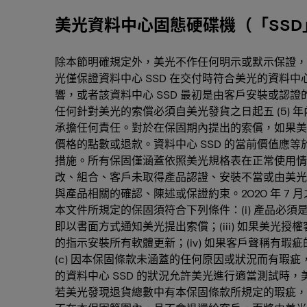
美光資料中心固態硬碟機（「SSD
除本節明確規定外，美光不作任何明示或默示保證，
光僅保證資料中心 SSD 在交付時符合美光的資料中
響，或者該資料中心 SSD 最初是由客戶安裝或認
任何針對美光的索償必須自美光發貨之日起五 (5)
承擔任何責任。對於在保固期內提出的索償，如果美光確
價格的點數或退款。資料中心 SSD 的當前價值應等
措施。所有保固僅涵蓋依照美光規格表在正常使用情況
改、組合、客戶未取得產品認證、安裝不當或由美光
與產品相關的確認、陳述或保證約束。2020 年 7 
本文件所規定的保固須符合下列條件：(i) 產品必須是從
即以書面方式通知美光提出索償；(iii) 如果美光授
的指示安裝所有軟體更新；(iv) 如果客戶聲稱有瑕疵的
(c) 因本保固條款未涵蓋的任何原因或狀況而有瑕疵
的資料中心 SSD 的狀況允許美光進行適當測試時，美光
若美光發現退貨總數中有本保固條款所規定的瑕疵，美光