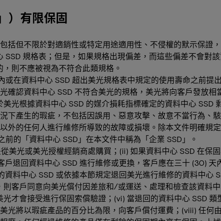
」）有限保固
包括但不限於對適銷性或特定用途適用性、不侵權的默示保證，
心 SSD 規格表；但是，如果規格出現偏差，而這些偏差不會對該
證的，則不應被視為不符合此類規格。
 年內或在資料中心 SSD 超出美光規格表中規定的使用壽命之前
認資料中心 SSD 不符合美光的規格，美光將向客戶發放相當於資
於美光根據資料中心 SSD 的媒介損耗指標確定的資料中心 SS
下產生的瑕疵，不包括因誤用、惡意攻擊、故意不當行為、駭客入
以外的任何人進行維修所導致的故障或損壞。除本文件明確規定
月之前的「資料中心 SSD」在本文件中稱為「企業 SSD」。
美光或美光授權經銷商處購買；(ii) 如果資料中心 SSD 在保
權客戶退回資料中心 SSD 進行維修或更換，客戶應在三十 (30)
資料中心 SSD 或依據本節規定退回美光進行維修的資料中心 SSD
，則客戶同意向美光償付因差旅和/或運送、處理和檢查該資料中心 
才會接受進行保固索償驗證；(vi) 當退回的資料中心 SSD 類型超
將以瑕疵產品的百分比為限，向客戶償付運費；(viii) 任何由