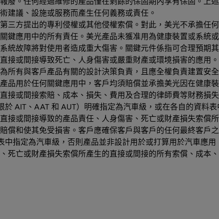
報廢。任何經過維修的產品僅在剩餘的保固期內享有保固。上述
技術建議、設施或服務而產生任何義務或責任。
第三方提出的專利侵權或其他侵權索償。對此，美光不承擔任何
關鍵應用中的所有責任。美光產品未獲准用為健康裝置或系統或
系統故障將對使用者造成重大傷害。關鍵元件係指可合理預期其
直接或間接導致死亡、人身傷害或嚴重財產或環境損害的應用。
為所有與客戶產品有關的設計決策負責，且應全權負責建置安全
產品用於任何關鍵應用中，客戶均須賠償並承擔美光因在健康裝
直接或間接索賠、成本、損失、費用及合理的律師費等財務損失
於 AIT、AAT 和 AUT）明確指定為汽車級，或在各自的資
直接或間接導致的產品責任、人身傷害、死亡或財產損失索償所
賠償和使其免受損害。客戶應確保客戶與客戶的任何最終客戶之間
料表中指定為汽車級，否則產品並非設計用於或打算用於汽車應用；
、死亡或財產損失索償所產生的直接或間接的所有索償、成本、