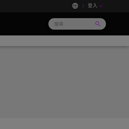
language
登入
keyboard_arrow_down
search
Search
Micron
Technology