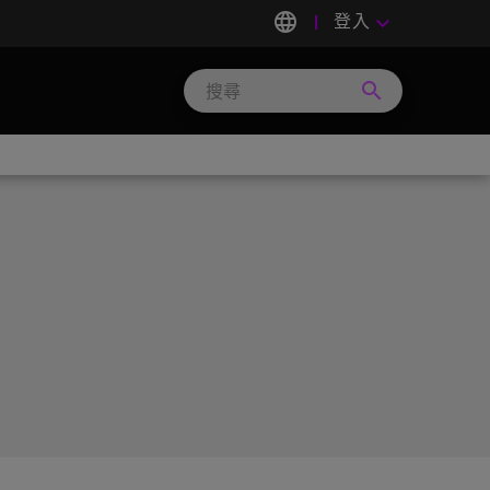
language
登入
keyboard_arrow_down
search
Search
Micron
Technology