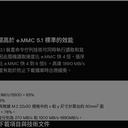
高於 e.MMC 5.1 標準的效能
S 3.1 裝置命令佇列技術可同時執行讀取和寫
此隨機讀取速度比 e.MMC 快 4 倍，循序
e.MMC 快 4 到 6 倍5 。高達 1890 MB/s
度有助於防止下載檔案時出現緩衝。
60)/5500 = 83%.
3%.
2
據 M.2 22x30 規格中的 x 和 y 尺寸計算出的 60mm
面
 = 78%。
別為 270 MB/s 和 1200 MB/s-1890MB/s。
下載項目與技術文件