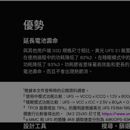
優勢
延長電池壽命
與其他用戶端 SSD 規格尺寸相比，美光 UFS 3.1 裝
在使用過程中的功耗降低了 83%2 ，在睡眠模式中
功耗降低了 93%3。功耗節省意味著高效能和更長的
電池壽命，而且不會出現熱節流。
1
根據本文件發佈時的公開資料調查。
2
使用中模式功耗比較：UFS –> VCCQ x ICCQ = 1.2V x 800
3
睡眠模式功耗比較：UFS –> VCC x ICC = 2.5V x 80µA = 
4
「PCB 面積增加 78%」的聲明是根據美光 UFS FS194/195
積進行比較後得出的。（M.2 22x30 尺寸見
https://www.s
5
e.MMC 和 UFS 的隨機 4KB 讀取速度分別為 44KIOPS-53KI
設計工具
搜尋、篩