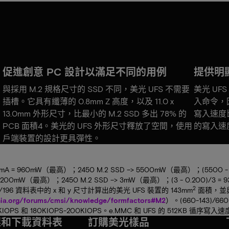
促進創意 PC 設計以滿足不同的用例
提供明顯
置
與採用 M.2 規格尺寸的 SSD 不同，美光 UFS 不需要
美光 UF
的
插槽。它具有纖薄的 0.8mm Z 高度，以及 11.0 x
入命令，因
13.0mm 外形尺寸，比最小的 M.2 SSD 多出 78% 的
寫入速度比 
PCB 面積4。美光的 UFS 外形尺寸釋放了空間，使用
的寫入速
戶端裝置的設計更具彈性。
mA = 960mW（最高）；2450 M.2 SSD –> 5500mW（最高）；(5500 - 9
0.200mW（最高）；2450 M.2 SSD –> 3mW（最高）；(3 - 0.200)/3 = 9
2
/196 資料表中的 x 和 y 尺寸計算出的美光 UFS 裝置的 143mm
面積，並與根
nia.org/forums/cmsi/knowledge/formfactors#M2
）。(660-143)/660
OPS 和 180KIOPS-200KIOPS。e.MMC 和 UFS 的 512KB 循序寫入速度分
選和下載資料表
訂購美光樣品