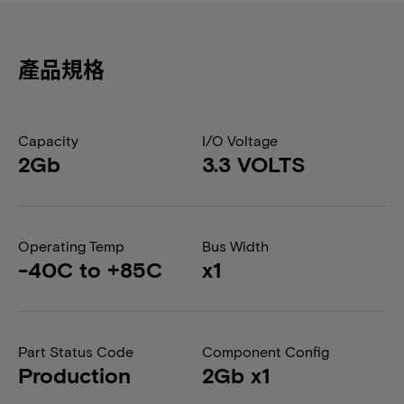
產品規格
Capacity
I/O Voltage
2Gb
3.3 VOLTS
Operating Temp
Bus Width
-40C to +85C
x1
Part Status Code
Component Config
Production
2Gb x1