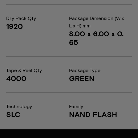
Dry Pack Qty
Package Dimension (W x
1920
L x H) mm
8.00 x 6.00 x 0.
65
Tape & Reel Qty
Package Type
4000
GREEN
Technology
Family
SLC
NAND FLASH