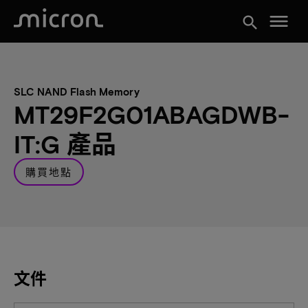
menu
search
SLC NAND Flash Memory
MT29F2G01ABAGDWB-
IT:G 產品
購買地點
文件