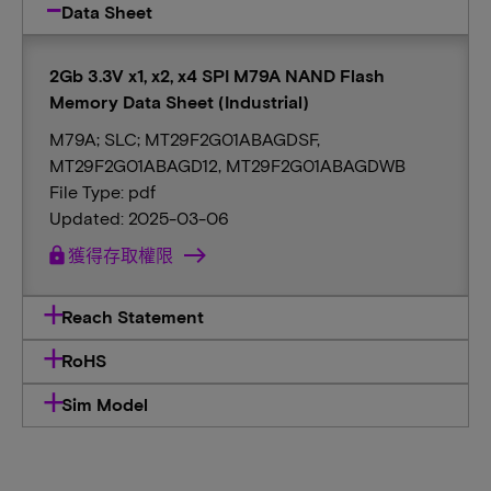
Data Sheet
2Gb 3.3V x1, x2, x4 SPI M79A NAND Flash
Memory Data Sheet (Industrial)
M79A; SLC; MT29F2G01ABAGDSF,
MT29F2G01ABAGD12, MT29F2G01ABAGDWB
File Type: pdf
Updated: 2025-03-06
lock
獲得存取權限
Reach Statement
RoHS
Sim Model