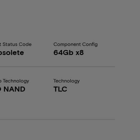
t Status Code
Component Config
solete
64Gb x8
 Technology
Technology
D NAND
TLC