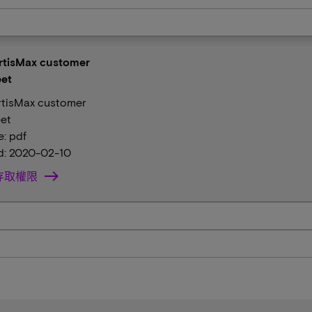
rtisMax customer
et
rtisMax customer
et
e: pdf
: 2020-02-10
存取權限