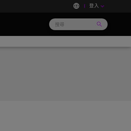
language
登入
keyboard_arrow_down
search
Search
Micron
Technology