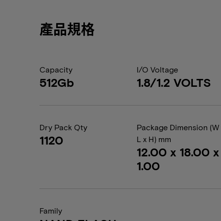
產品規格
Capacity
I/O Voltage
512Gb
1.8/1.2 VOLTS
Dry Pack Qty
Package Dimension (W 
1120
L x H) mm
12.00 x 18.00 x
1.00
Family