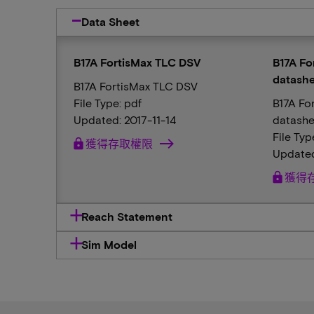
Data Sheet
B17A FortisMax TLC DSV
B17A Fo
datashe
B17A FortisMax TLC DSV
File Type: pdf
B17A Fo
Updated: 2017-11-14
datashe
File Typ
lock
獲得存取權限
Updated
lock
獲得
Reach Statement
Sim Model