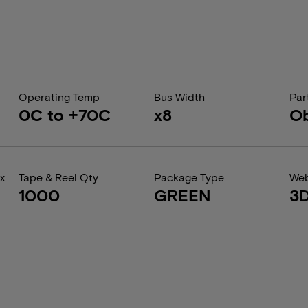
Operating Temp
Bus Width
Par
0C to +70C
x8
Ob
x
Tape & Reel Qty
Package Type
Web
1000
GREEN
3