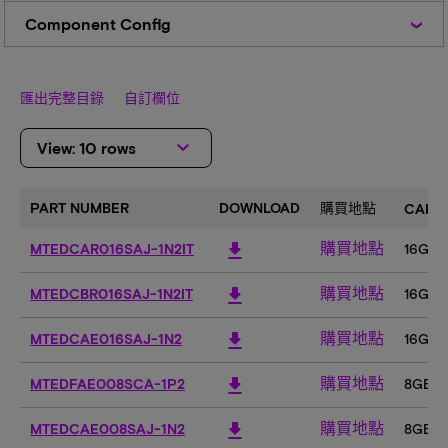
Component
Component Config
Config
匯出完整目錄
自訂欄位
keyboard_arrow_down
View: 10 rows
PART NUMBER
DOWNLOAD
購買地點
CAPAC
購買地點
download
MTEDCAR016SAJ-1N2IT
16GB
購買地點
download
MTEDCBR016SAJ-1N2IT
16GB
購買地點
download
MTEDCAE016SAJ-1N2
16GB
購買地點
download
MTEDFAE008SCA-1P2
8GB
購買地點
download
MTEDCAE008SAJ-1N2
8GB