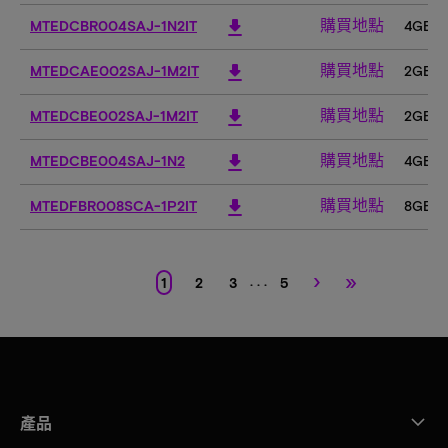
購買地點
download
MTEDCBR004SAJ-1N2IT
4GB
購買地點
download
MTEDCAE002SAJ-1M2IT
2GB
購買地點
download
MTEDCBE002SAJ-1M2IT
2GB
購買地點
download
MTEDCBE004SAJ-1N2
4GB
購買地點
download
MTEDFBR008SCA-1P2IT
8GB
›
»
. . .
1
2
3
5
產品