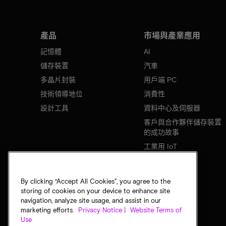
產品
市場與產業應用
記憶體
AI
儲存裝置
汽車
多晶片封裝
用戶端 PC
技術領導地位
消費性
設計工具
資料中心及伺服器
客戶與合作夥伴儲存裝置
的成功故事
工業用 IoT
行動裝置
網路基礎設施
By clicking “Accept All Cookies”, you agree to the
storing of cookies on your device to enhance site
navigation, analyze site usage, and assist in our
marketing efforts.
Privacy Notice |
Website Terms of
Use