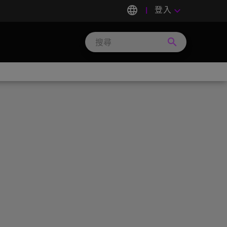
language
登入
keyboard_arrow_down
search
Search
Micron
Technology