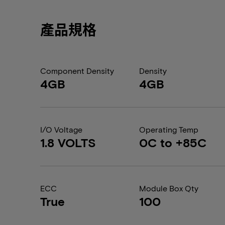
產品規格
Component Density
Density
4GB
4GB
I/O Voltage
Operating Temp
1.8 VOLTS
0C to +85C
ECC
Module Box Qty
True
100