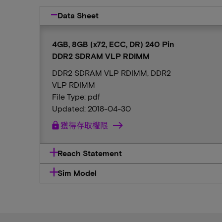
Data Sheet
4GB, 8GB (x72, ECC, DR) 240 Pin
DDR2 SDRAM VLP RDIMM
DDR2 SDRAM VLP RDIMM, DDR2
VLP RDIMM
File Type: pdf
Updated: 2018-04-30
lock
獲得存取權限
Reach Statement
Sim Model