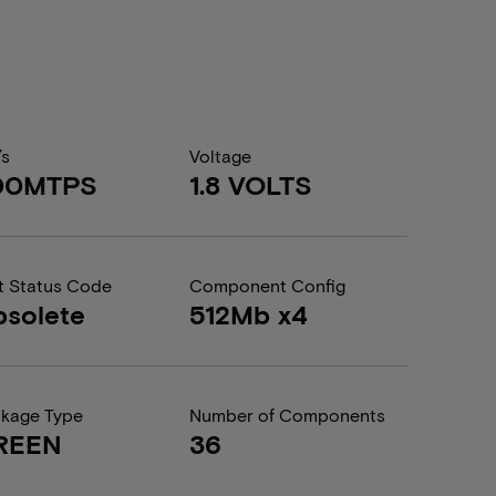
/s
Voltage
00MTPS
1.8 VOLTS
t Status Code
Component Config
solete
512Mb x4
kage Type
Number of Components
REEN
36