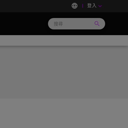
language
登入
keyboard_arrow_down
search
Search
Micron
Technology