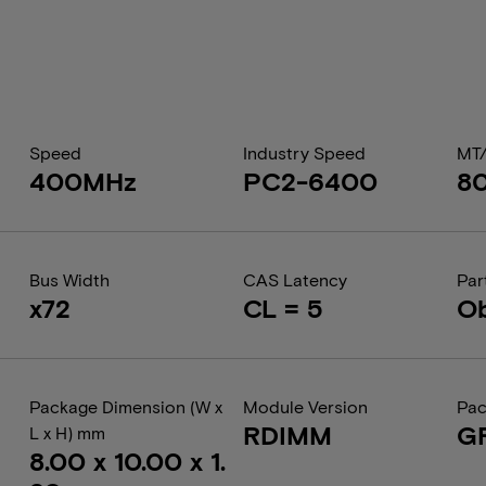
Speed
Industry Speed
MT
400MHz
PC2-6400
8
Bus Width
CAS Latency
Par
x72
CL = 5
Ob
Package Dimension (W x
Module Version
Pac
RDIMM
G
L x H) mm
8.00 x 10.00 x 1.