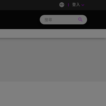
language
登入
keyboard_arrow_down
search
Search
Micron
Technology