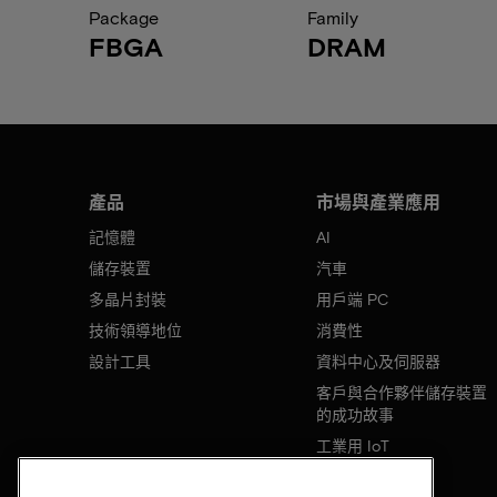
Package
Family
FBGA
DRAM
產品
市場與產業應用
記憶體
AI
儲存裝置
汽車
多晶片封裝
用戶端 PC
技術領導地位
消費性
設計工具
資料中心及伺服器
客戶與合作夥伴儲存裝置
的成功故事
工業用 IoT
行動裝置