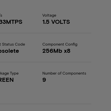
/s
Voltage
333MTPS
1.5 VOLTS
t Status Code
Component Config
solete
256Mb x8
kage Type
Number of Components
REEN
9