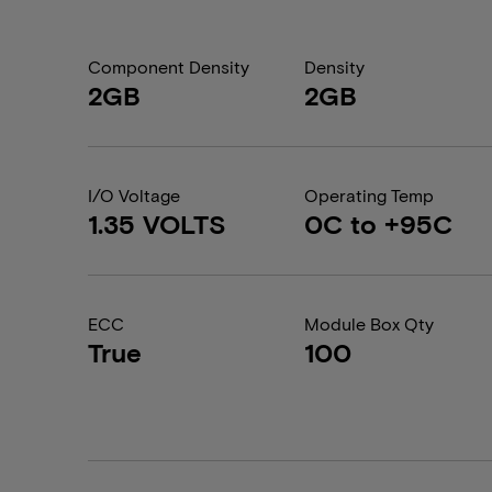
Component Density
Density
2GB
2GB
I/O Voltage
Operating Temp
1.35 VOLTS
0C to +95C
ECC
Module Box Qty
True
100