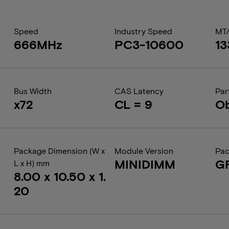
Speed
Industry Speed
MT
666MHz
PC3-10600
1
Bus Width
CAS Latency
Par
x72
CL = 9
Ob
Package Dimension (W x
Module Version
Pac
MINIDIMM
G
L x H) mm
8.00 x 10.50 x 1.
20