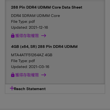
288 Pin DDR4 UDIMM Core Data Sheet
DDR4 SDRAM UDIMM Core
File Type: pdf
Updated: 2021-12-16
lock
獲得存取權限
4GB (x64, SR) 288 Pin DDR4 UDIMM
MTA4ATF51264AZ 4GB
File Type: pdf
Updated: 2021-03-16
lock
獲得存取權限
Reach Statement