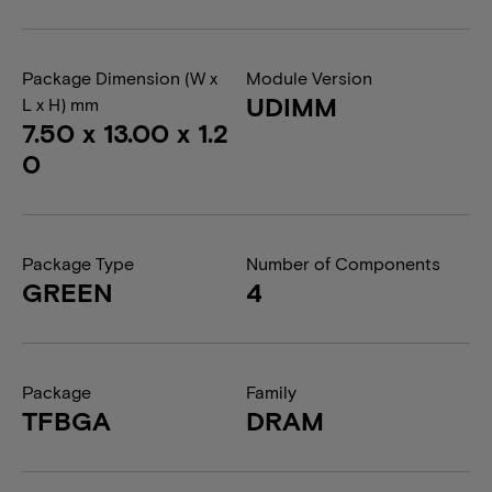
Package Dimension (W x
Module Version
UDIMM
L x H) mm
7.50 x 13.00 x 1.2
0
Package Type
Number of Components
GREEN
4
Package
Family
TFBGA
DRAM