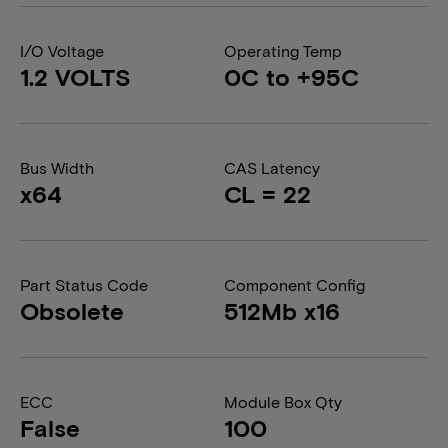
I/O Voltage
Operating Temp
1.2 VOLTS
0C to +95C
Bus Width
CAS Latency
x64
CL = 22
Part Status Code
Component Config
Obsolete
512Mb x16
ECC
Module Box Qty
False
100