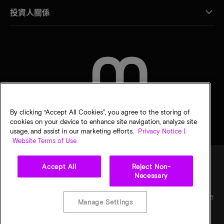
投資人關係
聯絡我們
By clicking “Accept All Cookies”, you agree to the storing of
cookies on your device to enhance site navigation, analyze site
usage, and assist in our marketing efforts.
Privacy Notice |
Website Terms of Use
Accept All
Reject Non-
Necessary
法律
美光隱私公告
銷售條款
您的隱私選擇
©
2026
Micron Technology, Inc. 保留所有權利。資訊、產品和／或規格若有變動，恕不另行
Manage Settings
通知。所有提供之資訊皆以「現況」為基準，不提供任何形式的保固。繪圖可能不符合比
例。Micron、Micron 標誌及其他所有 Micron 商標皆為 Micron Technology, Inc. 資產。其
他所有商標皆屬其各自擁有者所有。