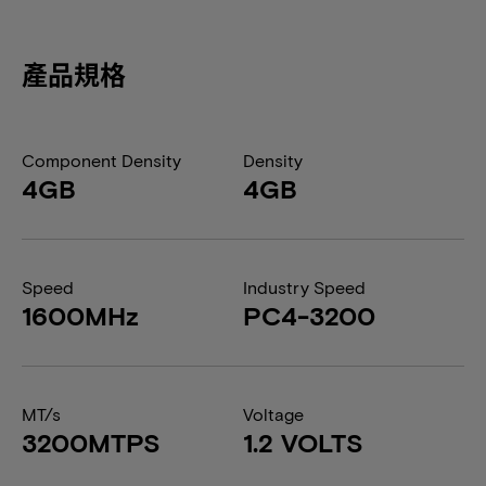
產品規格
Component Density
Density
4GB
4GB
Speed
Industry Speed
1600MHz
PC4-3200
MT/s
Voltage
3200MTPS
1.2 VOLTS