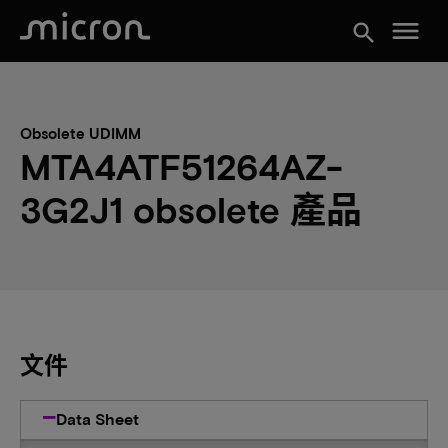
menu
search
Obsolete UDIMM
MTA4ATF51264AZ-
3G2J1 obsolete 產品
文件
Data Sheet