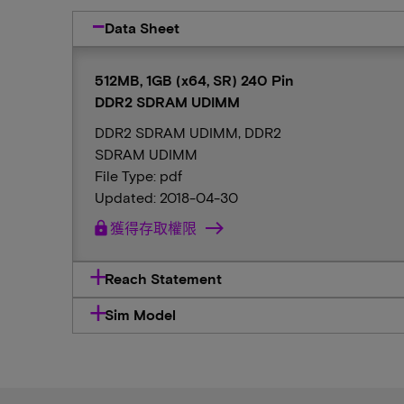
Data Sheet
512MB, 1GB (x64, SR) 240 Pin
DDR2 SDRAM UDIMM
DDR2 SDRAM UDIMM, DDR2
SDRAM UDIMM
File Type: pdf
Updated: 2018-04-30
lock
獲得存取權限
Reach Statement
Sim Model