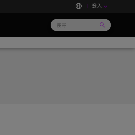
language
登入
keyboard_arrow_down
search
Search
Micron
Technology