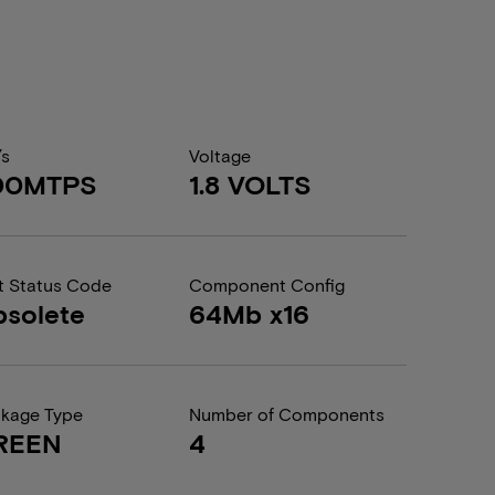
/s
Voltage
00MTPS
1.8 VOLTS
t Status Code
Component Config
solete
64Mb x16
kage Type
Number of Components
REEN
4