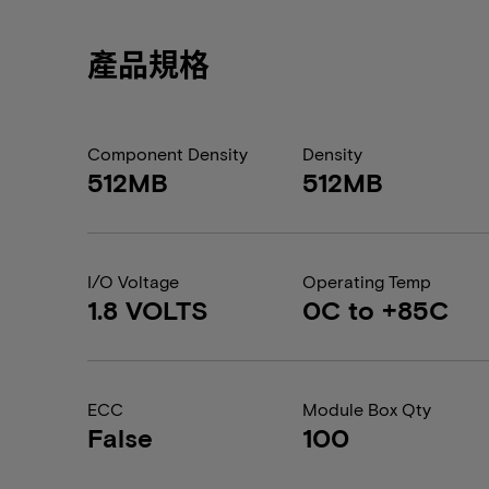
產品規格
Component Density
Density
512MB
512MB
I/O Voltage
Operating Temp
1.8 VOLTS
0C to +85C
ECC
Module Box Qty
False
100