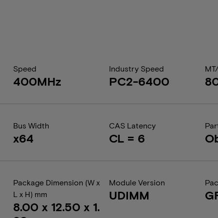
Speed
Industry Speed
MT
400MHz
PC2-6400
8
Bus Width
CAS Latency
Par
x64
CL = 6
Ob
Package Dimension (W x
Module Version
Pac
UDIMM
G
L x H) mm
8.00 x 12.50 x 1.