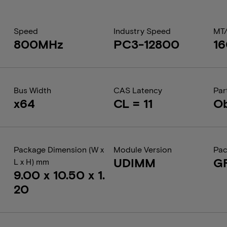
Speed
Industry Speed
MT
800MHz
PC3-12800
1
Bus Width
CAS Latency
Par
x64
CL = 11
Ob
Package Dimension (W x
Module Version
Pac
UDIMM
G
L x H) mm
9.00 x 10.50 x 1.
20