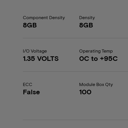
Component Density
Density
8GB
8GB
I/O Voltage
Operating Temp
1.35 VOLTS
0C to +95C
ECC
Module Box Qty
False
100