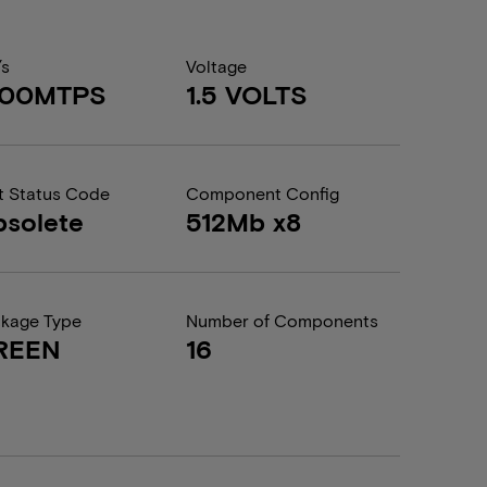
/s
Voltage
600MTPS
1.5 VOLTS
t Status Code
Component Config
solete
512Mb x8
kage Type
Number of Components
REEN
16