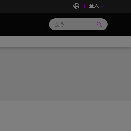
language
登入
keyboard_arrow_down
search
Search
Micron
Technology