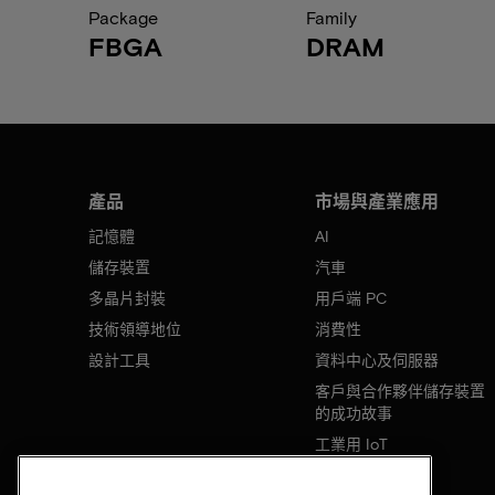
Package
Family
FBGA
DRAM
產品
市場與產業應用
記憶體
AI
儲存裝置
汽車
多晶片封裝
用戶端 PC
技術領導地位
消費性
設計工具
資料中心及伺服器
客戶與合作夥伴儲存裝置
的成功故事
工業用 IoT
行動裝置