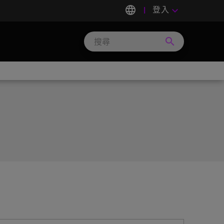
language
登入
keyboard_arrow_down
search
Search
Micron
Technology