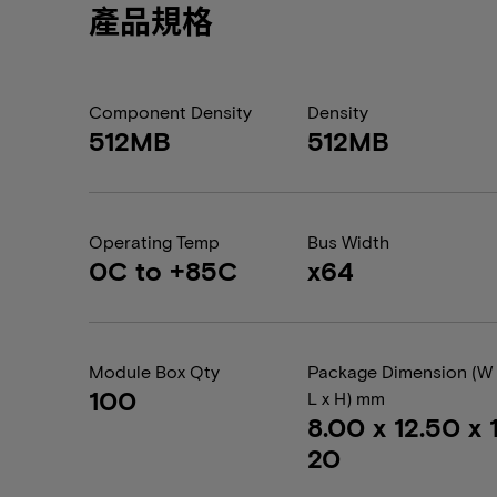
產品規格
Component Density
Density
512MB
512MB
Operating Temp
Bus Width
0C to +85C
x64
Module Box Qty
Package Dimension (W 
100
L x H) mm
8.00 x 12.50 x 1
20