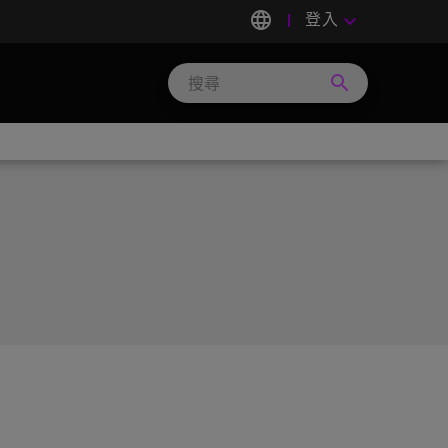
language
登入
keyboard_arrow_down
search
Search
Micron
Technology