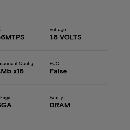
/s
Voltage
66MTPS
1.8 VOLTS
ponent Config
ECC
4Mb x16
False
ckage
Family
BGA
DRAM