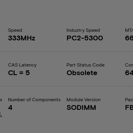
Speed
Industry Speed
MT
333MHz
PC2-5300
6
CAS Latency
Part Status Code
Com
CL = 5
Obsolete
6
x
Number of Components
Module Version
Pa
4
SODIMM
F
.