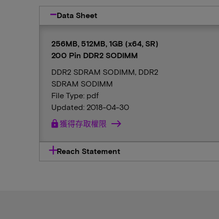
Data Sheet
256MB, 512MB, 1GB (x64, SR)
200 Pin DDR2 SODIMM
DDR2 SDRAM SODIMM, DDR2
SDRAM SODIMM
File Type: pdf
Updated: 2018-04-30
lock
獲得存取權限
Reach Statement