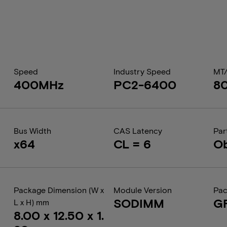
Speed
Industry Speed
MT
400MHz
PC2-6400
8
Bus Width
CAS Latency
Par
x64
CL = 6
Ob
Package Dimension (W x
Module Version
Pac
SODIMM
G
L x H) mm
8.00 x 12.50 x 1.