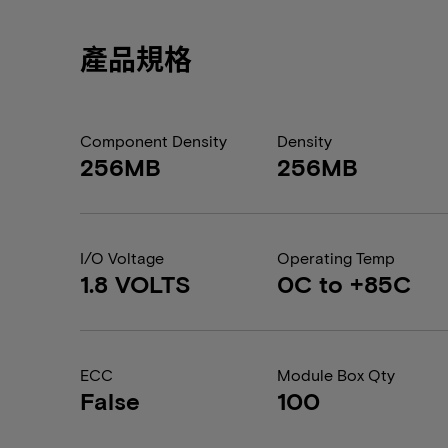
產品規格
Component Density
Density
256MB
256MB
I/O Voltage
Operating Temp
1.8 VOLTS
0C to +85C
ECC
Module Box Qty
False
100