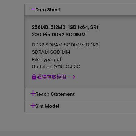
Data Sheet
256MB, 512MB, 1GB (x64, SR)
200 Pin DDR2 SODIMM
DDR2 SDRAM SODIMM, DDR2
SDRAM SODIMM
File Type: pdf
Updated: 2018-04-30
lock
獲得存取權限
Reach Statement
Sim Model