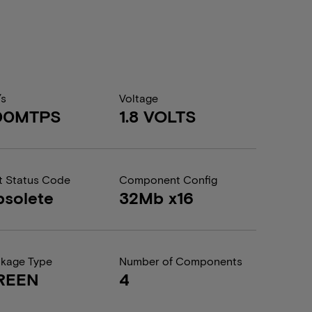
/s
Voltage
00MTPS
1.8 VOLTS
t Status Code
Component Config
solete
32Mb x16
kage Type
Number of Components
REEN
4