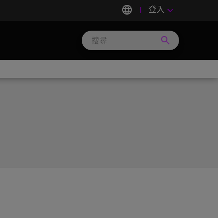
language
登入
keyboard_arrow_down
search
Search
Micron
Technology