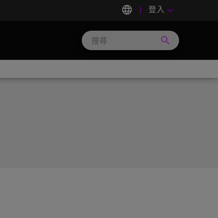
language
登入
keyboard_arrow_down
search
Search
Micron
Technology