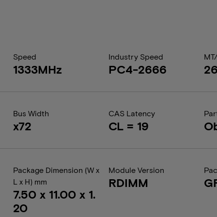
Speed
Industry Speed
MT
1333MHz
PC4-2666
2
Bus Width
CAS Latency
Par
x72
CL = 19
Ob
Package Dimension (W x
Module Version
Pac
RDIMM
G
L x H) mm
7.50 x 11.00 x 1.
20