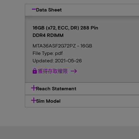
Data Sheet
16GB (x72, ECC, DR) 288 Pin
DDR4 RDIMM
MTA36ASF2G72PZ - 16GB
File Type: pdf
Updated: 2021-05-26
lock
獲得存取權限
Reach Statement
Sim Model