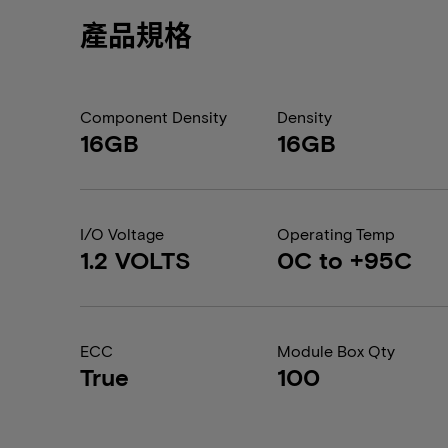
產品規格
Component Density
Density
16GB
16GB
I/O Voltage
Operating Temp
1.2 VOLTS
0C to +95C
ECC
Module Box Qty
True
100