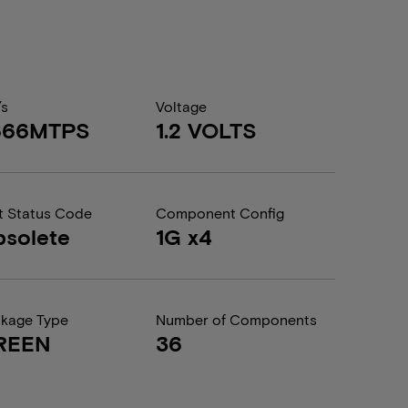
/s
Voltage
666MTPS
1.2 VOLTS
t Status Code
Component Config
solete
1G x4
kage Type
Number of Components
REEN
36