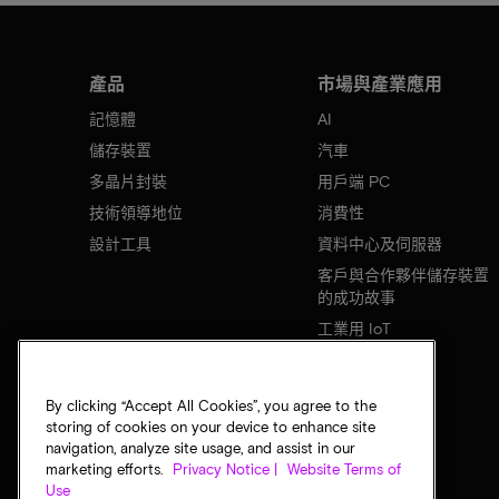
產品
市場與產業應用
記憶體
AI
儲存裝置
汽車
多晶片封裝
用戶端 PC
技術領導地位
消費性
設計工具
資料中心及伺服器
客戶與合作夥伴儲存裝置
的成功故事
工業用 IoT
行動裝置
網路基礎設施
By clicking “Accept All Cookies”, you agree to the
storing of cookies on your device to enhance site
navigation, analyze site usage, and assist in our
marketing efforts.
Privacy Notice |
Website Terms of
Use