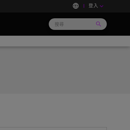
language
登入
keyboard_arrow_down
search
Search
Micron
Technology