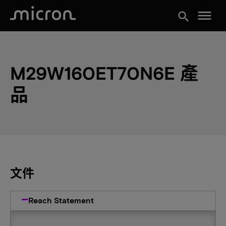
menu
search
M29W160ET70N6E 產
品
文件
Reach Statement