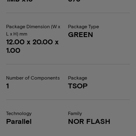
Package Dimension (W x
Package Type
GREEN
L x H) mm
12.00 x 20.00 x
1.00
Number of Components
Package
1
TSOP
Technology
Family
Parallel
NOR FLASH