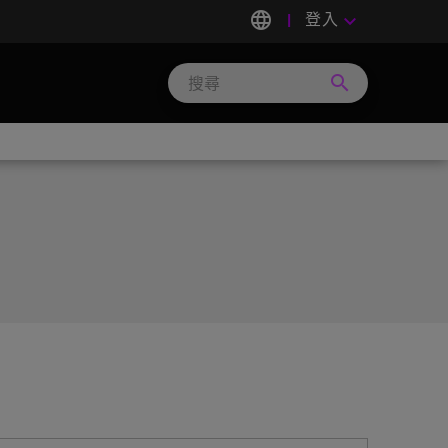
language
登入
keyboard_arrow_down
search
Search
Micron
Technology