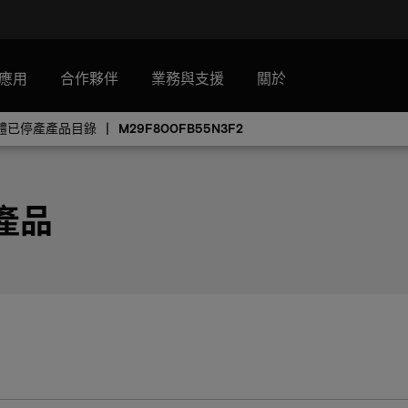
應用
合作夥伴
業務與支援
關於
憶體已停產產品目錄
M29F800FB55N3F2
 產品