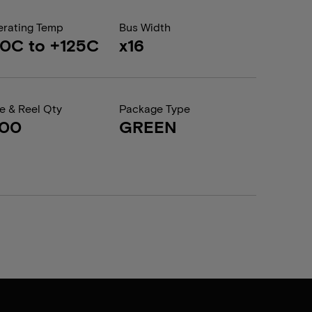
rating Temp
Bus Width
0C to +125C
x16
e & Reel Qty
Package Type
500
GREEN