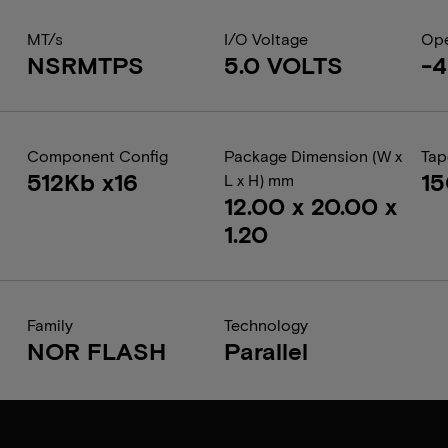
MT/s
I/O Voltage
Ope
NSRMTPS
5.0 VOLTS
-4
Component Config
Package Dimension (W x
Tap
512Kb x16
1
L x H) mm
12.00 x 20.00 x
1.20
Family
Technology
NOR FLASH
Parallel