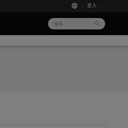
language
登入
keyboard_arrow_down
search
Search
Micron
Technology