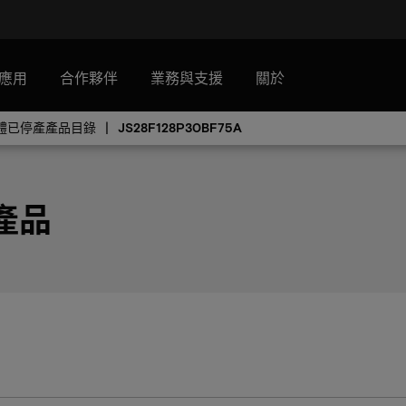
應用
合作夥伴
業務與支援
關於
憶體已停產產品目錄
JS28F128P30BF75A
 產品