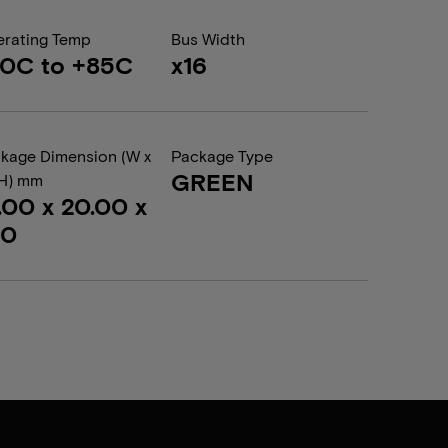
rating Temp
Bus Width
0C to +85C
x16
kage Dimension (W x
Package Type
GREEN
 H) mm
.00 x 20.00 x
20