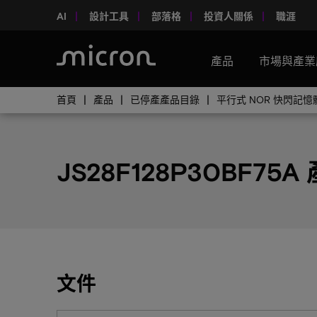
AI
設計工具
部落格
投資人關係
職涯
產品
市場與產業
首頁
產品
已停產產品目錄
平行式 NOR 快閃記
JS28F128P30BF75A
文件