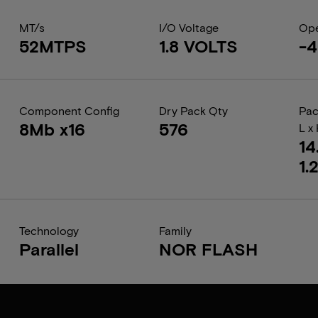
MT/s
I/O Voltage
Ope
52MTPS
1.8 VOLTS
-4
Component Config
Dry Pack Qty
Pac
8Mb x16
576
L x
14
1.
Technology
Family
Parallel
NOR FLASH