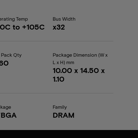
rating Temp
Bus Width
0C to +105C
x32
 Pack Qty
Package Dimension (W x
360
L x H) mm
10.00 x 14.50 x
1.10
ckage
Family
FBGA
DRAM