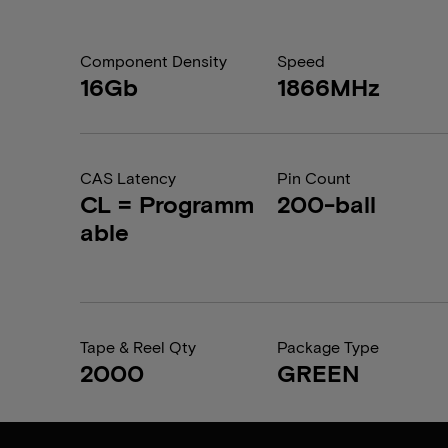
Component Density
Speed
16Gb
1866MHz
CAS Latency
Pin Count
CL = Programm
200-ball
able
Tape & Reel Qty
Package Type
2000
GREEN