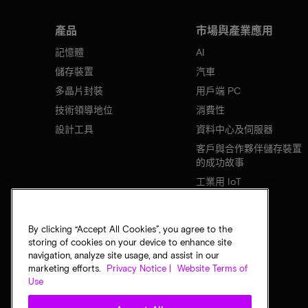
產品
市場與產業應用
記憶體
AI
儲存裝置
汽車
多晶片封裝
用戶端 PC
技術領導地位
消費性
設計工具
資料中心及伺服器
客戶與合作夥伴儲存裝置
的成功故事
工業用 IoT
行動裝置
網路基礎設施
By clicking “Accept All Cookies”, you agree to the
storing of cookies on your device to enhance site
navigation, analyze site usage, and assist in our
marketing efforts.
Privacy Notice |
Website Terms of
Use