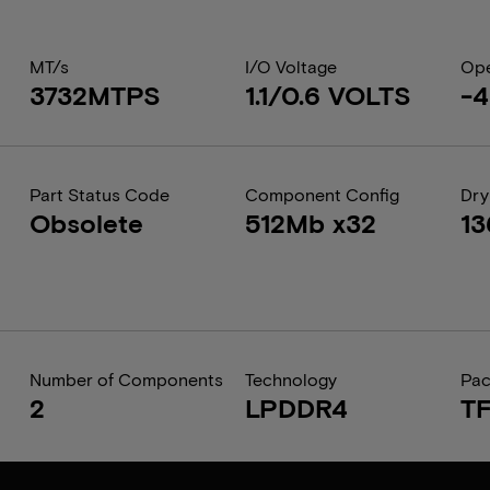
MT/s
I/O Voltage
Ope
3732MTPS
1.1/0.6 VOLTS
-4
Part Status Code
Component Config
Dry
Obsolete
512Mb x32
1
Number of Components
Technology
Pa
2
LPDDR4
T