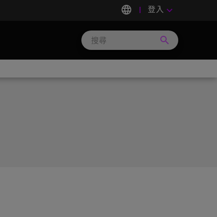
language
登入
keyboard_arrow_down
search
Search
Micron
Technology