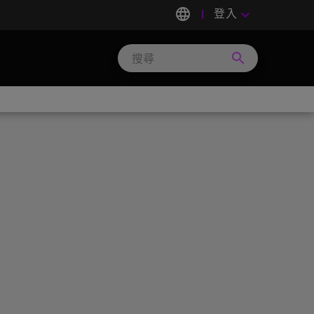
language
登入
keyboard_arrow_down
search
Search
Micron
Technology