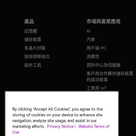
產品
市場與產業應用
記憶體
AI
儲存裝置
汽車
多晶片封裝
用戶端 PC
技術領導地位
消費性
設計工具
資料中心及伺服器
客戶與合作夥伴儲存裝置
的成功故事
工業用 IoT
行動裝置
網路基礎設施
By clicking “Accept All Cookies”, you agree to the
storing of cookies on your device to enhance site
navigation, analyze site usage, and assist in our
marketing efforts.
Privacy Notice |
Website Terms of
Use