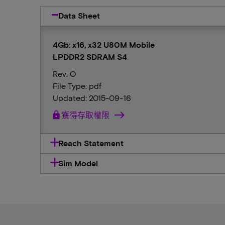
Data Sheet
4Gb: x16, x32 U80M Mobile
LPDDR2 SDRAM S4
Rev. O
File Type: pdf
Updated: 2015-09-16
lock
獲得存取權限
Reach Statement
Sim Model