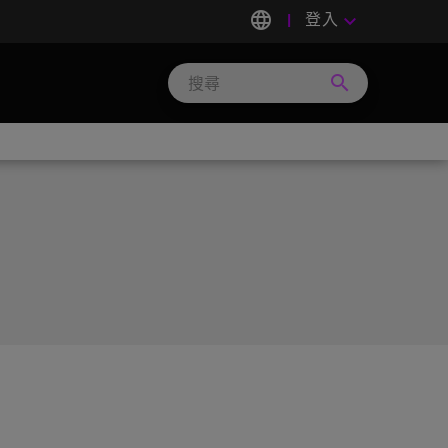
language
登入
keyboard_arrow_down
search
Search
Micron
Technology