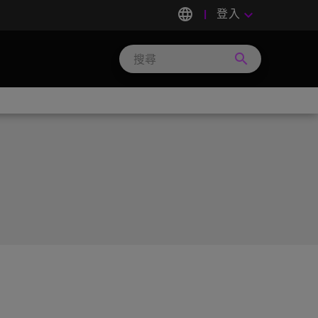
language
登入
keyboard_arrow_down
search
Search
Micron
Technology