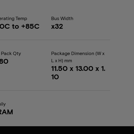
rating Temp
Bus Width
0C to +85C
x32
 Pack Qty
Package Dimension (W x
680
L x H) mm
11.50 x 13.00 x 1.
10
ily
RAM