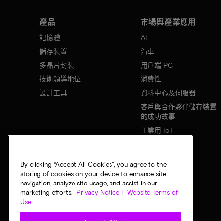
產品
市場與產業應用
記憶體
AI
儲存裝置
汽車
多晶片封裝
用戶端 PC
技術領導地位
消費性
設計工具
資料中心及伺服器
客戶與合作夥伴儲存裝置
的成功故事
工業用 IoT
行動裝置
網路基礎設施
By clicking “Accept All Cookies”, you agree to the
storing of cookies on your device to enhance site
navigation, analyze site usage, and assist in our
marketing efforts.
Privacy Notice |
Website Terms of
Use