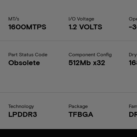
MT/s
I/O Voltage
Ope
1600MTPS
1.2 VOLTS
-3
Part Status Code
Component Config
Dry
Obsolete
512Mb x32
1
Technology
Package
Fam
LPDDR3
TFBGA
D