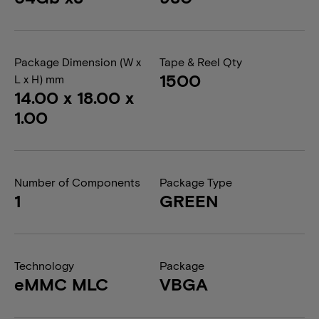
Package Dimension (W x
Tape & Reel Qty
1500
L x H) mm
14.00 x 18.00 x
1.00
Number of Components
Package Type
1
GREEN
Technology
Package
eMMC MLC
VBGA