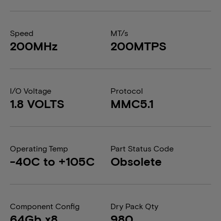
Speed
MT/s
200MHz
200MTPS
I/O Voltage
Protocol
1.8 VOLTS
MMC5.1
Operating Temp
Part Status Code
-40C to +105C
Obsolete
Component Config
Dry Pack Qty
64Gb x8
980