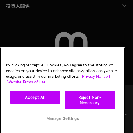
投資人關係
聯絡我們
By clicking “Accept All Cookies”, you agree to the storing of
cookies on your device to enhance site navigation, analyze site
usage, and assist in our marketing efforts.
Privacy Notice |
Website Terms of Use
Accept All
Reject Non-
Necessary
法律
美光隱私公告
銷售條款
您的隱私選擇
©
2026
Micron Technology, Inc. 保留所有權利。資訊、產品和／或規格若有變動，恕不另行
Manage Settings
通知。所有提供之資訊皆以「現況」為基準，不提供任何形式的保固。繪圖可能不符合比
例。Micron、Micron 標誌及其他所有 Micron 商標皆為 Micron Technology, Inc. 資產。其
他所有商標皆屬其各自擁有者所有。