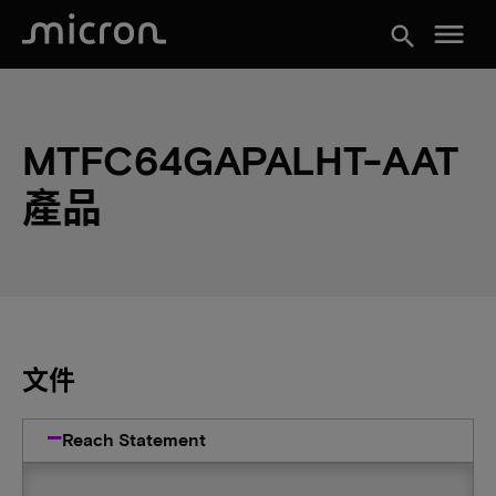
menu
search
MTFC64GAPALHT-AAT
產品
文件
Reach Statement