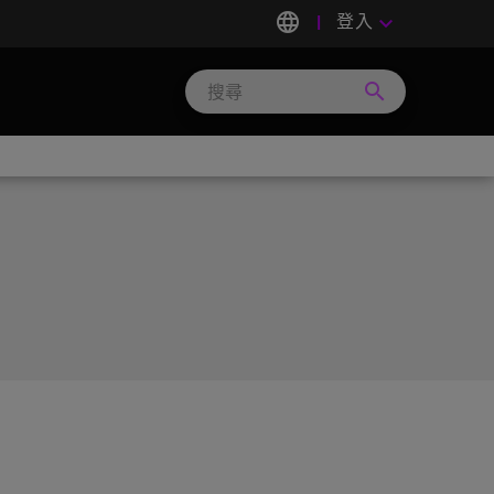
language
登入
keyboard_arrow_down
search
Search
Micron
Technology