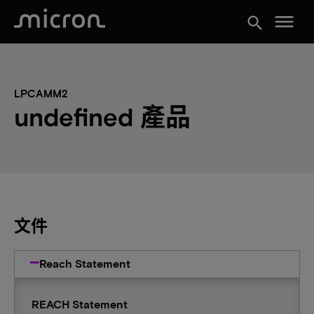
menu
search
LPCAMM2
undefined 產品
文件
Reach Statement
REACH Statement