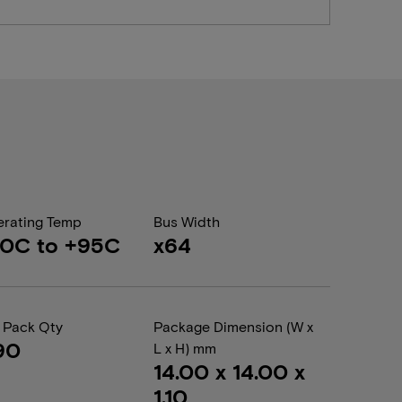
rating Temp
Bus Width
40C to +95C
x64
 Pack Qty
Package Dimension (W x
90
L x H) mm
14.00 x 14.00 x
1.10