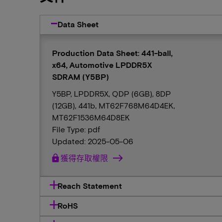
Data Sheet
Production Data Sheet: 441-ball,
x64, Automotive LPDDR5X
SDRAM (Y5BP)
Y5BP, LPDDR5X, QDP (6GB), 8DP
(12GB), 441b, MT62F768M64D4EK,
MT62F1536M64D8EK
File Type: pdf
Updated: 2025-05-06
lock
獲得存取權限
Reach Statement
RoHS