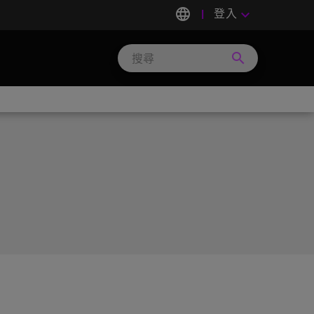
language
登入
keyboard_arrow_down
search
Search
Micron
Technology