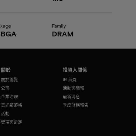
ckage
Family
FBGA
DRAM
關於
投資人關係
關於總覽
IR 首頁
公司
活動與簡報
企業治理
最新消息
美光部落格
季度財務報告
活動
獎項與肯定