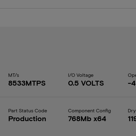
MT/s
I/O Voltage
Ope
8533MTPS
0.5 VOLTS
-
Part Status Code
Component Config
Dry
Production
768Mb x64
11