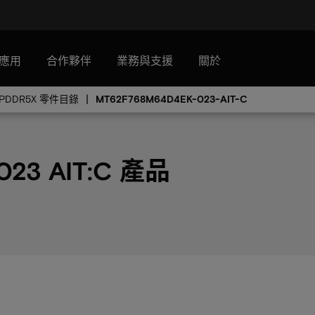
應用
合作夥伴
業務與支援
關於
LPDDR5X 零件目錄
MT62F768M64D4EK-023-AIT-C
023 AIT:C 產品