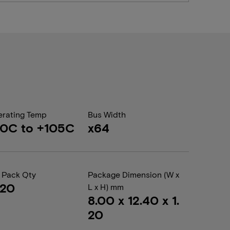
rating Temp
Bus Width
0C to +105C
x64
 Pack Qty
Package Dimension (W x
020
L x H) mm
8.00 x 12.40 x 1.
20