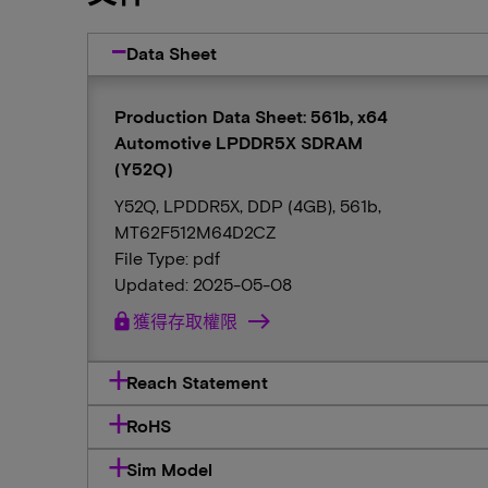
Data Sheet
Production Data Sheet: 561b, x64
Automotive LPDDR5X SDRAM
(Y52Q)
Y52Q, LPDDR5X, DDP (4GB), 561b,
MT62F512M64D2CZ
File Type: pdf
Updated: 2025-05-08
lock
獲得存取權限
Reach Statement
RoHS
Sim Model