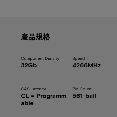
產品規格
Component Density
Speed
32Gb
4266MHz
CAS Latency
Pin Count
CL = Programm
561-ball
able