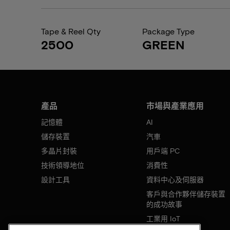
Tape & Reel Qty
Package Type
2500
GREEN
產品
市場與產業應用
記憶體
AI
儲存裝置
汽車
多晶片封裝
用戶端 PC
技術領導地位
消費性
設計工具
資料中心及伺服器
客戶與合作夥伴儲存裝置
的成功故事
工業用 IoT