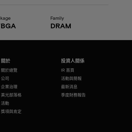
ckage
Family
FBGA
DRAM
關於
投資人關係
關於總覽
IR 首頁
公司
活動與簡報
企業治理
最新消息
美光部落格
季度財務報告
活動
獎項與肯定