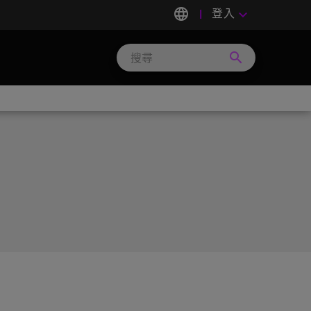
language
登入
keyboard_arrow_down
search
Search
Micron
Technology