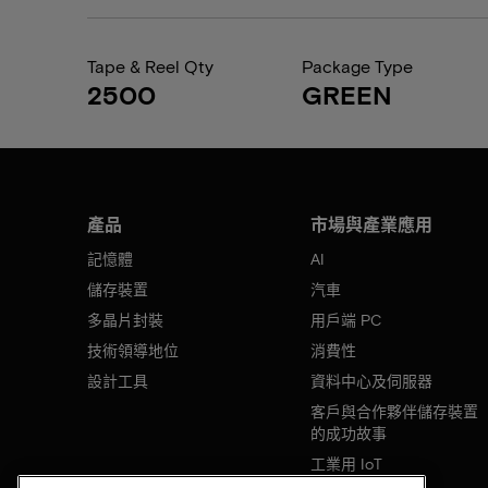
Tape & Reel Qty
Package Type
2500
GREEN
產品
市場與產業應用
記憶體
AI
儲存裝置
汽車
多晶片封裝
用戶端 PC
技術領導地位
消費性
設計工具
資料中心及伺服器
客戶與合作夥伴儲存裝置
的成功故事
工業用 IoT