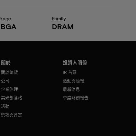
ckage
Family
FBGA
DRAM
關於
投資人關係
關於總覽
IR 首頁
公司
活動與簡報
企業治理
最新消息
美光部落格
季度財務報告
活動
獎項與肯定