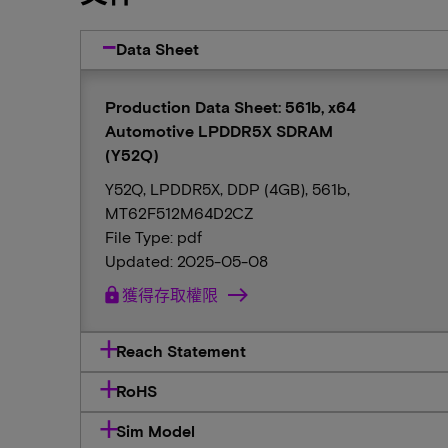
Data Sheet
Production Data Sheet: 561b, x64
Automotive LPDDR5X SDRAM
(Y52Q)
Y52Q, LPDDR5X, DDP (4GB), 561b,
MT62F512M64D2CZ
File Type: pdf
Updated: 2025-05-08
lock
獲得存取權限
Reach Statement
RoHS
Sim Model