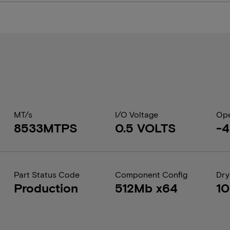
MT/s
I/O Voltage
Ope
8533MTPS
0.5 VOLTS
-
Part Status Code
Component Config
Dry
Production
512Mb x64
1