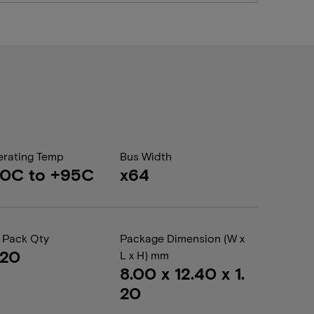
rating Temp
Bus Width
40C to +95C
x64
 Pack Qty
Package Dimension (W x
020
L x H) mm
8.00 x 12.40 x 1.
20