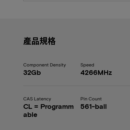
產品規格
Component Density
Speed
32Gb
4266MHz
CAS Latency
Pin Count
CL = Programm
561-ball
able